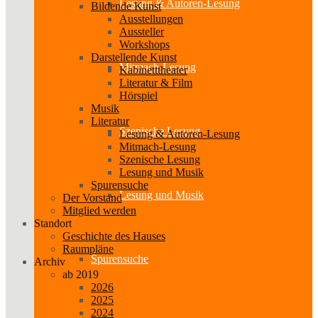
Lesung & Autoren-Lesung
Bildende Kunst
Ausstellungen
Aussteller
Workshops
Darstellende Kunst
Mitmach-Lesung
Kabinetttheater
Literatur & Film
Hörspiel
Musik
Literatur
Szenische Lesung
Lesung & Autoren-Lesung
Mitmach-Lesung
Szenische Lesung
Lesung und Musik
Spurensuche
Lesung und Musik
Der Vorstand
Mitglied werden
Standort
Geschichte des Hauses
Raumpläne
Spurensuche
Archiv
ab 2019
2026
2025
2024