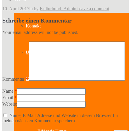
10. April 2017
in
by
Kulturbund_Admin
Leave a comment
Schreibe einen Kommentar
Kontakt
Your email address will not be published.
Über uns
Geschichte
Kommentar
*
Name
*
Email
*
Website
Sparten
Name, E-Mail-Adresse und Website in diesem Browser für
meinen nächsten Kommentar speichern.