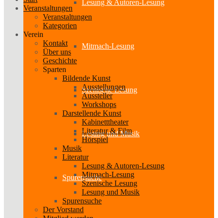
Lesung & Autoren-Lesung
Veranstaltungen
Veranstaltungen
Kategorien
Verein
Kontakt
Mitmach-Lesung
Über uns
Geschichte
Sparten
Bildende Kunst
Ausstellungen
Szenische Lesung
Aussteller
Workshops
Darstellende Kunst
Kabinetttheater
Literatur & Film
Lesung und Musik
Hörspiel
Musik
Literatur
Lesung & Autoren-Lesung
Mitmach-Lesung
Spurensuche
Szenische Lesung
Lesung und Musik
Spurensuche
Der Vorstand