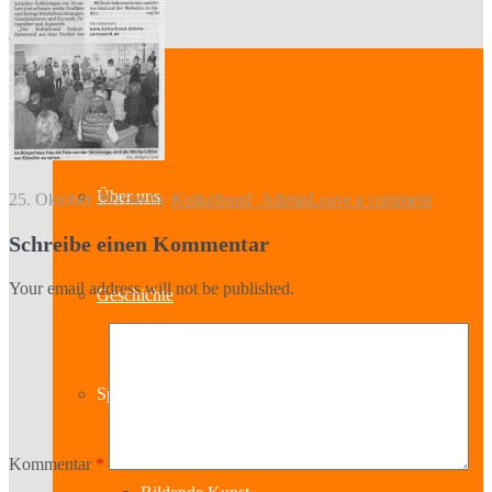
Kontakt
Über uns
25. Oktober 2016
in
by
Kulturbund_Admin
Leave a comment
Schreibe einen Kommentar
Your email address will not be published.
Geschichte
Sparten
Kommentar
*