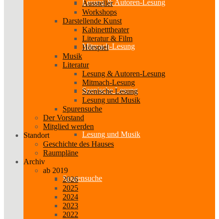
Lesung & Autoren-Lesung
Aussteller
Workshops
Darstellende Kunst
Kabinetttheater
Literatur & Film
Mitmach-Lesung
Hörspiel
Musik
Literatur
Lesung & Autoren-Lesung
Mitmach-Lesung
Szenische Lesung
Szenische Lesung
Lesung und Musik
Spurensuche
Der Vorstand
Mitglied werden
Lesung und Musik
Standort
Geschichte des Hauses
Raumpläne
Archiv
ab 2019
Spurensuche
2026
2025
2024
2023
2022