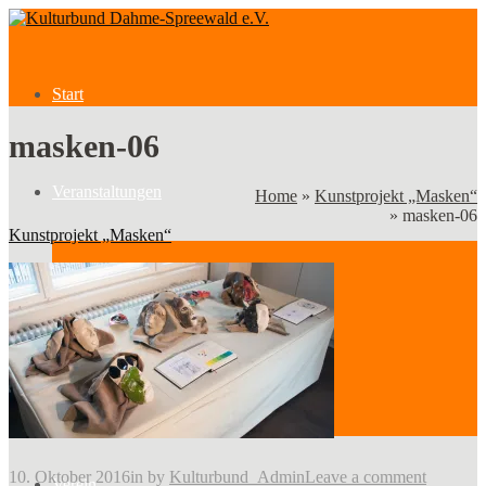
Start
masken-06
Veranstaltungen
Home
»
Kunstprojekt „Masken“
»
masken-06
Kunstprojekt „Masken“
Veranstaltungen
Kategorien
10. Oktober 2016
in
by
Kulturbund_Admin
Leave a comment
Verein